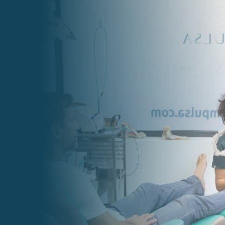

Email
clinicaimpulsalcala@gmail.com

Teléfono
91 820 57 58
