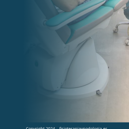
Horarios
Lunes y Jueves: 8:30 – 20:00
Martes y Miércoles: 9:00 – 20:00
Viernes: 8:30 – 14:00

Dirección
Calle Sebastián de la Plaza, 2, posterior
28005
(Detrás de la gasolinera de San Isidro)
– Alcalá de Henares
Copyright 2024 – fisioterapiaypodologia.es