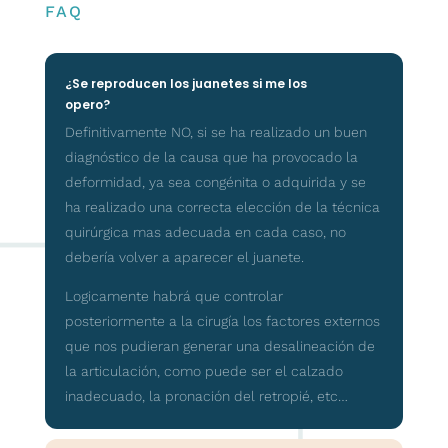
FAQ
¿Se reproducen los juanetes si me los
opero?
Definitivamente NO, si se ha realizado un buen
diagnóstico de la causa que ha provocado la
deformidad, ya sea congénita o adquirida y se
ha realizado una correcta elección de la técnica
quirúrgica mas adecuada en cada caso, no
debería volver a aparecer el juanete.
Logicamente habrá que controlar
posteriormente a la cirugía los factores externos
que nos pudieran generar una desalineación de
la articulación, como puede ser el calzado
inadecuado, la pronación del retropié, etc…