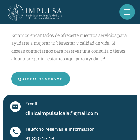
Pedir cita
Estamos encantados de ofrecerte nuestros servicios para
ayudarte a mejorar tu bienestar y calidad de vida. Si
deseas contactarnos para reservar una consulta o tienes
alguna pregunta, ¡estamos aquí para ayudarte!
QUIERO RESERVAR
Email

clinicaimpulsalcala@gmail.com
Teléfono reservas e información

91 820 57 58