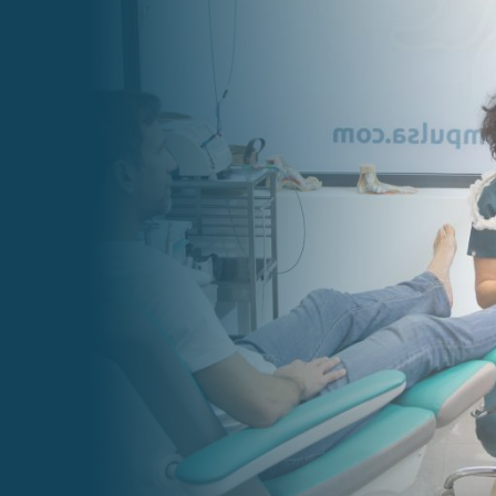
clinicaimpulsalcala@gmail.com

Teléfono
91 820 57 58

Horarios
Lunes y Jueves: 8:30 – 20:00
Martes y Miércoles: 9:00 – 20:00
Viernes: 8:30 – 14:00