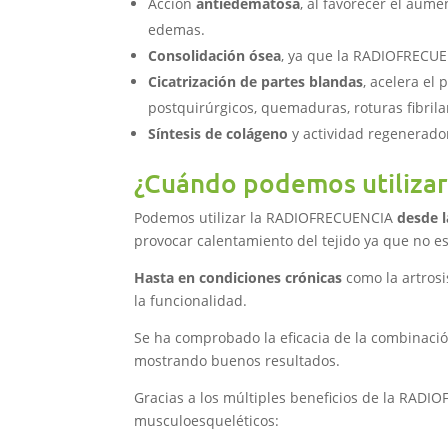
Acción
antiedematosa
, al favorecer el aum
edemas.
Consolidación ósea
, ya que la RADIOFRECUE
Cicatrización de partes blandas
, acelera el
postquirúrgicos, quemaduras, roturas fibrilar
Síntesis de colágeno
y actividad regenerador
¿Cuándo podemos utiliz
Podemos utilizar la RADIOFRECUENCIA
desde 
provocar calentamiento del tejido ya que no es 
Hasta en condiciones crónicas
como la artrosi
la funcionalidad.
Se ha comprobado la eficacia de la combinaci
mostrando buenos resultados.
Gracias a los múltiples beneficios de la RAD
musculoesqueléticos: