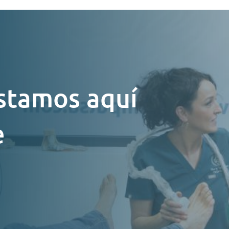
stamos aquí
e
