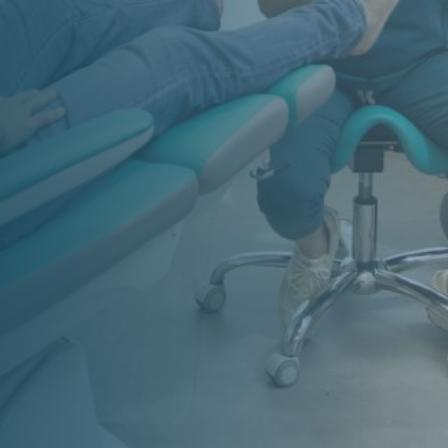
Teléfono
91 820 57 58

Dirección
Calle Sebastián de la Plaza, 2,
posterior
(Detrás de la gasolinera de
28005 – Alcalá de
San Isidro)
Henares