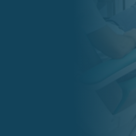
Email
clinicaimpulsalcala@gmail.com

Horarios
Lunes y Jueves: 8:30 – 20:00
Martes y Miércoles: 9:00 –
20:00
Viernes: 8:30 – 14:00