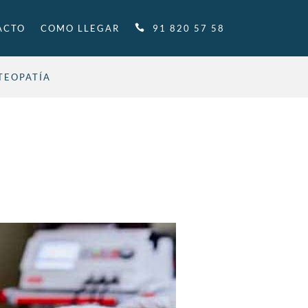
ACTO
COMO LLEGAR
91 820 57 58
STEOPATÍA