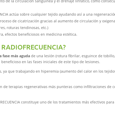
ento de la circulación sanguínea y el drenaje linfático, como conse
NCIA actúa sobre cualquier tejido ayudando así a una regeneración
 proceso de cicatrización gracias al aumento de circulación y oxigena
es, roturas tendinosas, etc.)
a, efectos beneficiosos en medicina estética.
ar RADIOFRECUENCIA?
la fase más aguda
de una lesión (rotura fibrilar, esguince de tobillo
beneficioso en las fases iniciales de este tipo de lesiones.
s, ya que trabajando en hiperemia (aumento del calor en los tejido
ón de terapias regenerativas más punteras como infiltraciones de
IOFRECUENCIA constituye uno de los tratamientos más efectivos par